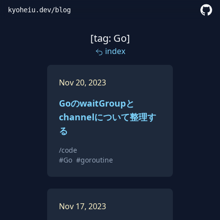
kyoheiu.dev
/
blog
[tag: Go]
index
Nov 20, 2023
GoのwaitGroupと
channelについて整理す
る
/code
#Go
#goroutine
Nov 17, 2023