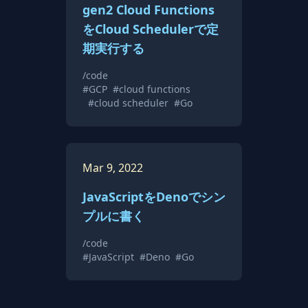
gen2 Cloud Functions
をCloud Schedulerで定
期実行する
/code
#GCP
#cloud functions
#cloud scheduler
#Go
Mar 9, 2022
JavaScriptをDenoでシン
プルに書く
/code
#JavaScript
#Deno
#Go