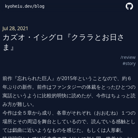
kyoheiu.dev
/
blog
Jul 28, 2021
カズオ・イシグロ『クララとお日さ
ま』
/review
#story
前作『忘れられた巨人』が2015年ということなので、約６
年ぶりの新作。前作はファンタジーの体裁をとったひとつの
寓話というように比較的明快に読めたが、今作はちょっと読
み方が難しい。
今作は全５章から成り、各章がそれぞれ（おおむね）１つの
場所とその周辺を舞台としているので、読んでいる感触とし
ては戯曲に近いようなものを感じた。もしくは人形劇。