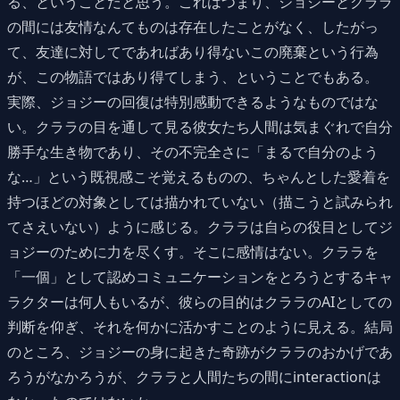
る、ということだと思う。これはつまり、ジョジーとクララ
の間には友情なんてものは存在したことがなく、したがっ
て、友達に対してであればあり得ないこの廃棄という行為
が、この物語ではあり得てしまう、ということでもある。
実際、ジョジーの回復は特別感動できるようなものではな
い。クララの目を通して見る彼女たち人間は気まぐれで自分
勝手な生き物であり、その不完全さに「まるで自分のよう
な…」という既視感こそ覚えるものの、ちゃんとした愛着を
持つほどの対象としては描かれていない（描こうと試みられ
てさえいない）ように感じる。クララは自らの役目としてジ
ョジーのために力を尽くす。そこに感情はない。クララを
「一個」として認めコミュニケーションをとろうとするキャ
ラクターは何人もいるが、彼らの目的はクララのAIとしての
判断を仰ぎ、それを何かに活かすことのように見える。結局
のところ、ジョジーの身に起きた奇跡がクララのおかげであ
ろうがなかろうが、クララと人間たちの間にinteractionは