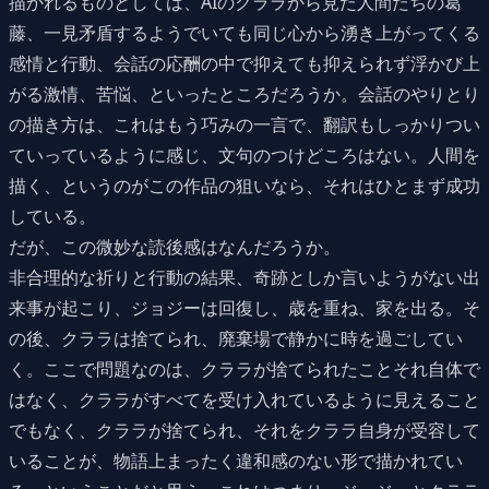
描かれるものとしては、AIのクララから見た人間たちの葛
藤、一見矛盾するようでいても同じ心から湧き上がってくる
感情と行動、会話の応酬の中で抑えても抑えられず浮かび上
がる激情、苦悩、といったところだろうか。会話のやりとり
の描き方は、これはもう巧みの一言で、翻訳もしっかりつい
ていっているように感じ、文句のつけどころはない。人間を
描く、というのがこの作品の狙いなら、それはひとまず成功
している。
だが、この微妙な読後感はなんだろうか。
非合理的な祈りと行動の結果、奇跡としか言いようがない出
来事が起こり、ジョジーは回復し、歳を重ね、家を出る。そ
の後、クララは捨てられ、廃棄場で静かに時を過ごしてい
く。ここで問題なのは、クララが捨てられたことそれ自体で
はなく、クララがすべてを受け入れているように見えること
でもなく、クララが捨てられ、それをクララ自身が受容して
いることが、物語上まったく違和感のない形で描かれてい