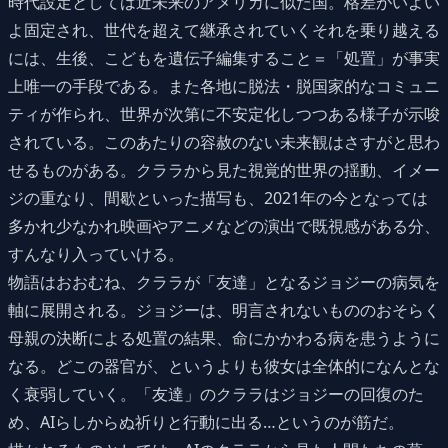
時代設定としては近未来のアメリカに似た国。格差がいよい
よ固定され、世代を超えて継承されていくそれを乗り越える
には、生後、こどもを遺伝子編集すること＝「処置」が事実
上唯一の手段である。また各地に脱法・脱国家的なコミュニ
ティが作られ、世界が次第に不安定化しつつある様子が示唆
されている。このあたりの容赦のない未来観はさすがと思わ
せるものがある。クララから見た視覚的世界の揺動、イメー
ジの重なり、間歇といった描写も、2021年の今となっては
多かれ少なかれ映画やアニメなどの演出で既視感がある分、
すんなり入っていける。
物語はおおむね、クララが「友達」となるジョジーの病気を
軸に展開される。ジョジーは、明言されないもののおそらく
母親の決断による処置の結果、命にかかわる病を患うように
なる。どこの器官が、というよりも彼女は全体的になんとな
く衰弱していく。「友達」のクララはジョジーの回復のた
め、AIらしからぬ祈りと行動に出る…というのが筋だ。